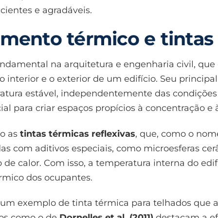
ientes e agradáveis.
amento térmico e tintas 
ndamental na arquitetura e engenharia civil, que 
 o interior e o exterior de um edifício. Seu princi
atura estável, independentemente das condições 
ial para criar espaços propícios à concentração e
ão as
tintas térmicas reflexivas
, que, como o nome
adas com aditivos especiais, como microesferas c
o de calor. Com isso, a temperatura interna do e
rmico dos ocupantes.
um exemplo de tinta térmica para telhados que ap
dos como o de
Dornelles et al. (2011)
destacam a efi