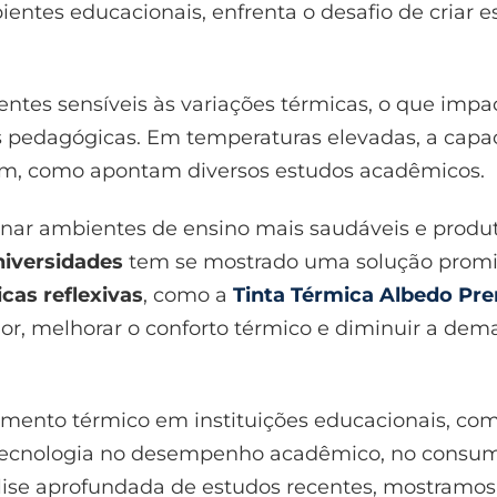
ientes educacionais, enfrenta o desafio de criar 
ientes sensíveis às variações térmicas, o que i
s pedagógicas. Em temperaturas elevadas, a capa
m, como apontam diversos estudos acadêmicos.
onar ambientes de ensino mais saudáveis e produ
niversidades
tem se mostrado uma solução promiss
icas reflexivas
, como a
Tinta Térmica Albedo P
lor, melhorar o conforto térmico e diminuir a de
olamento térmico em instituições educacionais, com
a tecnologia no desempenho acadêmico, no consum
nálise aprofundada de estudos recentes, mostramo