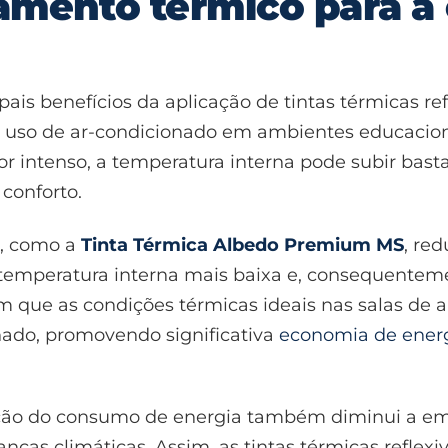
lamento térmico para 
ais benefícios da aplicação de tintas térmicas re
 o uso de ar-condicionado em ambientes educacion
alor intenso, a temperatura interna pode subir b
conforto.
s, como a
Tinta Térmica Albedo Premium MS
, re
 temperatura interna mais baixa e, consequentem
m que as condições térmicas ideais nas salas de 
ado, promovendo significativa
economia de ener
dução do consumo de energia também diminui a e
nças climáticas. Assim, as tintas térmicas refle