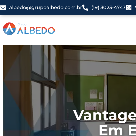
albedo@grupoalbedo.com.br
(19) 3023-4747
Vantage
Em E